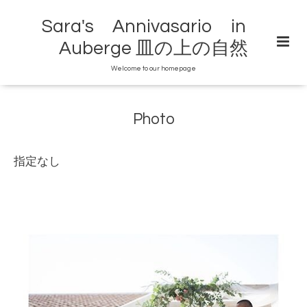
Sara's Annivasario in
Auberge 皿の上の自然
Welcome to our homepage
Photo
指定なし